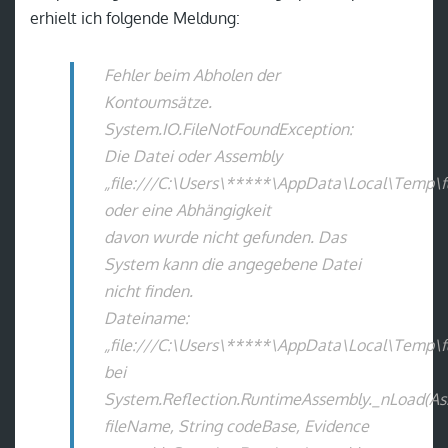
erhielt ich folgende Meldung:
Fehler beim Abholen der
Kontoumsätze.
System.IO.FileNotFoundException:
Die Datei oder Assembly
„file:///C:\Users\*****\AppData\Local\Temp\f
oder eine Abhängigkeit
davon wurde nicht gefunden. Das
System kann die angegebene Datei
nicht finden.
Dateiname:
„file:///C:\Users\*****\AppData\Local\Temp\f
bei
System.Reflection.RuntimeAssembly._nLoad(
fileName, String codeBase, Evidence