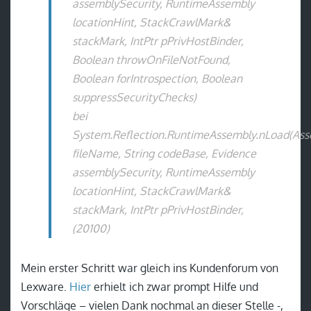
assemblySecurity, RuntimeAssembly
locationHint, StackCrawlMark&
stackMark, IntPtr pPrivHostBinder,
Boolean throwOnFileNotFound,
Boolean forIntrospection, Boolean
suppressSecurityChecks)
bei
System.Reflection.RuntimeAssembly.nLoad(A
fileName, String codeBase, Evidence
assemblySecurity, RuntimeAssembly
locationHint, StackCrawlMark&
stackMark, IntPtr pPrivHostBinder,
(20100)
Mein erster Schritt war gleich ins Kundenforum von
Lexware.
Hier
erhielt ich zwar prompt Hilfe und
Vorschläge – vielen Dank nochmal an dieser Stelle -,