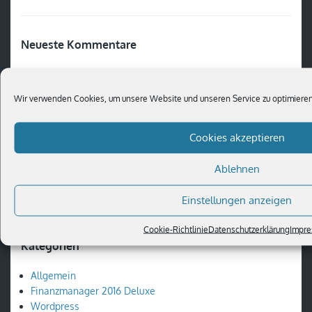
Neueste Kommentare
Wir verwenden Cookies, um unsere Website und unseren Service zu optimieren
Archiv
Cookies akzeptieren
Juli 2015
September 2014
Ablehnen
August 2014
Einstellungen anzeigen
Cookie-Richtlinie
Datenschutzerklärung
Impr
Kategorien
Allgemein
Finanzmanager 2016 Deluxe
Wordpress