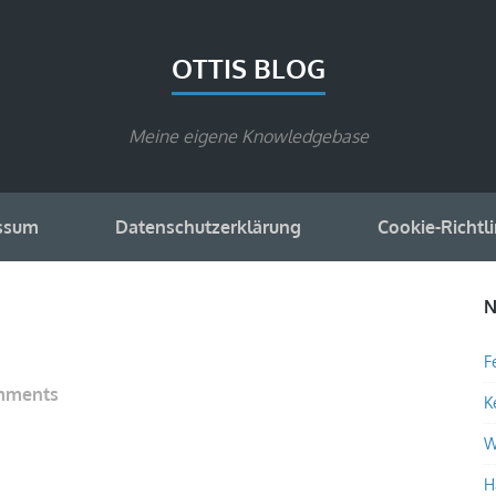
OTTIS BLOG
Meine eigene Knowledgebase
ssum
Datenschutzerklärung
Cookie-Richtli
N
F
omments
K
W
H